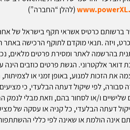
www.powerXL.c
(להלן “החברה”)
באתר בני 18 ומעלה אשר ברשותם כרטיס אשראי תקף בישרא
ט, ויזה .תנאי מוקדם לתוקף הרכישה באתר הי
ית בהרשמה לאתר ומסירת פרטים מלאים, נכונים
ת דואר אלקטרוני. הגשת פרטים כוזבים הינה עב
מה את הזכות למנוע, באופן זמני או לצמיתות,
סבורה, לפי שיקול דעתה הבלעדי, כי מציעים 
לישיים ו/או לסחור בהם, וזאת מבלי לנמק ה
קול דעתה הבלעדי, כל קניה או עסקה של מציע 
אינה הולמת או שאינה לפי כללי ההשתתפות, א