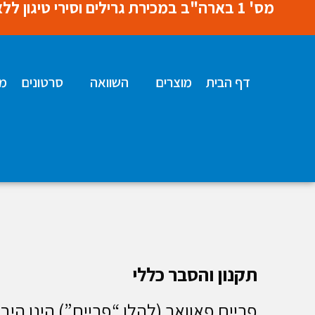
מס' 1 בארה"ב במכירת גרילים וסירי טיגון ללא שמן* למעלה מ 20 מיליון מכשירים כבר נמכרו. משלוח חינם על כל הגרילים וסירי הטיגון ללא שמן
דף הבית
מוצרים
השוואה
סרטונים
מת
תקנון והסבר כללי
פריים פאוואר (להלן “פריים”) הינו היבואן הבל