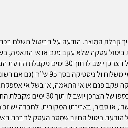
עשה תוך 14 ימים מתאריך קבלת המוצר. הודעה על הביטול 
פ שמספרו 058-6229269. בעת ביטול עסקה שלא עקב פגם או א
100 ש”ח לפי הנמוך ביניהם + עלות דמי
סקה עקב פגם או אי התאמה, או בשל אי אספקת
אחרת של החוזה, לא ייגבו דמי ביטול, כ
י, או סביר, באריזתו המקורית. לחברה יש זכו
הודעת ביטול החיוב שמסר העסק לחברת האשראי