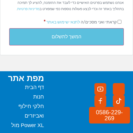
אנחנו נשתמש בפרטים האישיים כדי לעבד את ההזמנה, להציע לך תמיכה
בתהליך באתר זה וכדי לבצע פעולות נוספות כפי שמפורט ב
מדיניות פרטיות
.
*
קראתי ואני מסכים/ה
לתנאי שימוש באתר
המשך לתשלום
מפת אתר
דף הבית
חנות
חלקי חילוף
0586-229-
ואביזרים
269
Power XL מול